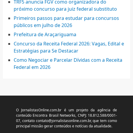
TRF5 anuncia FGV como organizadora do
próximo concurso para juiz federal substituto
Primeiros passos para estudar para concursos
públicos em julho de 2026
Prefeitura de Araçariguama
Concurso da Receita Federal 2026: Vagas, Edital e
Estratégias para Se Destacar
Como Negociar e Parcelar Dívidas com a Receita
Federal em 2026
O JornalistasOnline.com.br é um projeto da agência de
conteúdo Encontra Brasil Networks, CNPJ: 18.812.588/0001-
07, contato
contato@jornalistasonline.com.br
, que tem como
principal missão gerar conteúdos e notícias da atualidade.