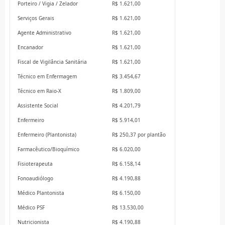
Porteiro / Vigia / Zelador
R$ 1.621,00
Serviços Gerais
R$ 1.621,00
Agente Administrativo
R$ 1.621,00
Encanador
R$ 1.621,00
Fiscal de Vigilância Sanitária
R$ 1.621,00
Técnico em Enfermagem
R$ 3.454,67
Técnico em Raio-X
R$ 1.809,00
Assistente Social
R$ 4.201,79
Enfermeiro
R$ 5.914,01
Enfermeiro (Plantonista)
R$ 250,37 por plantão
Farmacêutico/Bioquímico
R$ 6.020,00
Fisioterapeuta
R$ 6.158,14
Fonoaudiólogo
R$ 4.190,88
Médico Plantonista
R$ 6.150,00
Médico PSF
R$ 13.530,00
Nutricionista
R$ 4.190,88