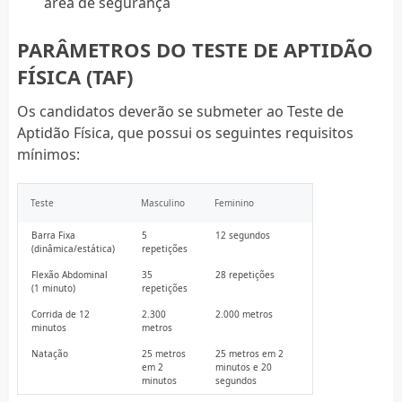
área de segurança
PARÂMETROS DO TESTE DE APTIDÃO
FÍSICA (TAF)
Os candidatos deverão se submeter ao Teste de
Aptidão Física, que possui os seguintes requisitos
mínimos:
Teste
Masculino
Feminino
Barra Fixa
5
12 segundos
(dinâmica/estática)
repetições
Flexão Abdominal
35
28 repetições
(1 minuto)
repetições
Corrida de 12
2.300
2.000 metros
minutos
metros
Natação
25 metros
25 metros em 2
em 2
minutos e 20
minutos
segundos