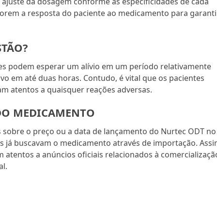
e ajuste da dosagem conforme as especificidades de cada
torem a resposta do paciente ao medicamento para garanti
STÃO?
tes podem esperar um alívio em um período relativamente
ivo em até duas horas. Contudo, é vital que os pacientes
m atentos a quaisquer reações adversas.
 DO MEDICAMENTO
s sobre o preço ou a data de lançamento do Nurtec ODT no
tes já buscavam o medicamento através de importação. Assi
 atentos a anúncios oficiais relacionados à comercializaçã
l.