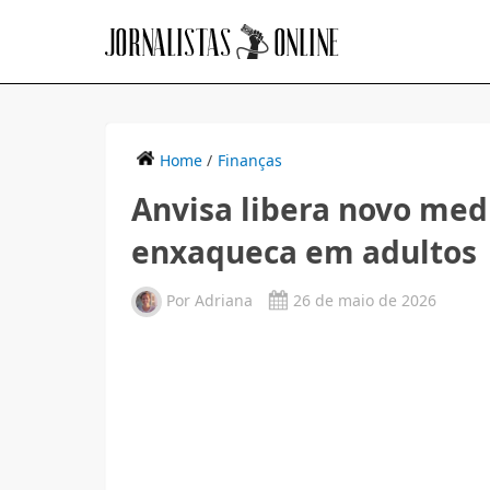
Home
/
Finanças
Anvisa libera novo me
enxaqueca em adultos
Por
Adriana
26 de maio de 2026